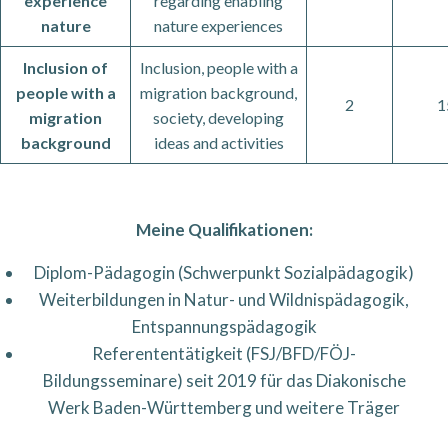
experience
regarding enabling
nature
nature experiences
Inclusion of
Inclusion, people with a
people with a
migration background,
2
1
migration
society, developing
background
ideas and activities
Meine Qualifikationen:
Diplom-Pädagogin (Schwerpunkt Sozialpädagogik)
Weiterbildungen in Natur- und Wildnispädagogik,
Entspannungspädagogik
Referententätigkeit (FSJ/BFD/FÖJ-
Bildungsseminare) seit 2019 für das Diakonische
Werk Baden-Württemberg und weitere Träger