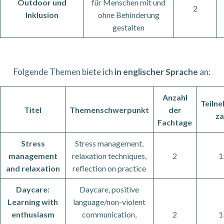
Outdoor und
für Menschen mit und
2
Inklusion
ohne Behinderung
gestalten
Folgende Themen biete ich
in englischer Sprache
an:
Anzahl
Teiln
Titel
Themenschwerpunkt
der
za
Fachtage
Stress
Stress management,
management
relaxation techniques,
2
1
and relaxation
reflection on practice
Daycare:
Daycare, positive
Learning with
language/non-violent
enthusiasm
communication,
2
1