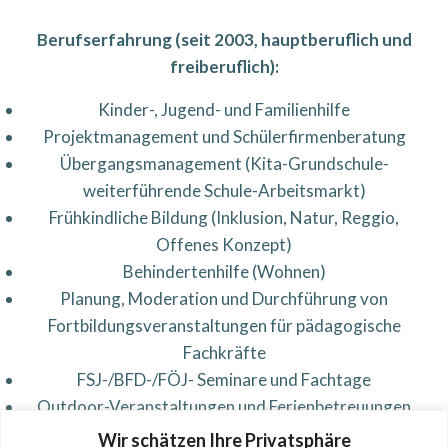
Berufserfahrung (seit 2003, hauptberuflich und
freiberuflich):
Kinder-, Jugend- und Familienhilfe
Projektmanagement und Schülerfirmenberatung
Übergangsmanagement (Kita-Grundschule-
weiterführende Schule-Arbeitsmarkt)
Frühkindliche Bildung (Inklusion, Natur, Reggio,
Offenes Konzept)
Behindertenhilfe (Wohnen)
Planung, Moderation und Durchführung von
Fortbildungsveranstaltungen für pädagogische
Fachkräfte
FSJ-/BFD-/FÖJ- Seminare und Fachtage
Outdoor-Veranstaltungen und Ferienbetreuungen
(Waldtage und Wildniscamps)
Wir schätzen Ihre Privatsphäre