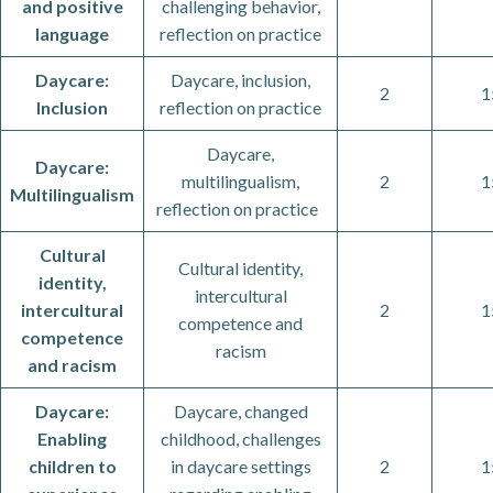
and positive
challenging behavior,
language
reflection on practice
Daycare:
Daycare, inclusion,
2
1
Inclusion
reflection on practice
Daycare,
Daycare:
multilingualism,
2
1
Multilingualism
reflection on practice
Cultural
Cultural identity,
identity,
intercultural
intercultural
2
1
competence and
competence
racism
and racism
Daycare:
Daycare, changed
Enabling
childhood, challenges
children to
in daycare settings
2
1