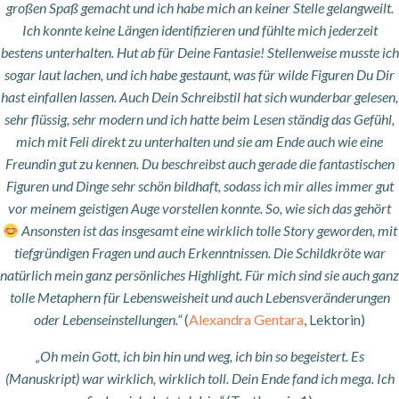
großen Spaß gemacht und ich habe mich an keiner Stelle gelangweilt.
Ich konnte keine Längen identifizieren und fühlte mich jederzeit
bestens unterhalten. Hut ab für Deine Fantasie! Stellenweise musste ich
sogar laut lachen, und ich habe gestaunt, was für wilde Figuren Du Dir
hast einfallen lassen. Auch Dein Schreibstil hat sich wunderbar gelesen,
sehr flüssig, sehr modern und ich hatte beim Lesen ständig das Gefühl,
mich mit Feli direkt zu unterhalten und sie am Ende auch wie eine
Freundin gut zu kennen. Du beschreibst auch gerade die fantastischen
Figuren und Dinge sehr schön bildhaft, sodass ich mir alles immer gut
vor meinem geistigen Auge vorstellen konnte. So, wie sich das gehört
Ansonsten ist das insgesamt eine wirklich tolle Story geworden, mit
tiefgründigen Fragen und auch Erkenntnissen. Die Schildkröte war
natürlich mein ganz persönliches Highlight. Für mich sind sie auch ganz
tolle Metaphern für Lebensweisheit und auch Lebensveränderungen
oder Lebenseinstellungen.“
(
Alexandra Gentara
, Lektorin)
„Oh mein Gott, ich bin hin und weg, ich bin so begeistert. Es
(Manuskript) war wirklich, wirklich toll. Dein Ende fand ich mega. Ich